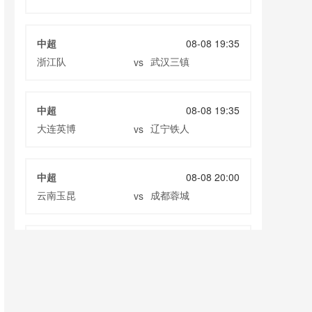
中超
08-08 19:35
浙江队
武汉三镇
vs
中超
08-08 19:35
大连英博
辽宁铁人
vs
中超
08-08 20:00
云南玉昆
成都蓉城
vs
中甲
08-08 20:00
定南赣联
大连鲲城
vs
巴西甲
08-09 03:00