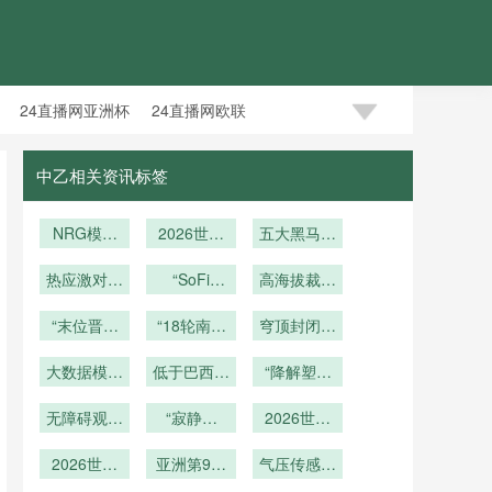
24直播网亚洲杯
24直播网欧联
中乙相关资讯标签
NRG模块
2026世预
五大黑马能
化草皮系统
赛欧洲区附
否撼动传统
全生命周期
热应激对裁
加赛：暗流
“SoFi
高海拔裁判
秩序？
Stadium地
性能跃升：
判判罚一致
涌动
决策力：
下层枢纽化
性的影响：
“末位晋级
备战2026
“18轮南美
穹顶封闭周
2026世界
改造：
世界杯的技
再掀波澜：
基于2026
风烟：老兵
杯墨西哥城
期与赛前调
2026世界
术迭代方案
世界杯执法
小组第三的
大数据模型
低于巴西与
余晖
赛事中生理
“降解塑料
度窗口：
杯转播调度
数据的实证
胜负关系困
预测：美国
法国
应激对判罚
覆盖九成一
BC Place
与空间协同
体育场在
队主场夺冠
无障碍观赛
分析
局”
“寂静回
精度的作用
2026世界
次性用品
评估”
2026世界
概率仅12%
升级：残障
响：球员在
机制研究
杯末轮新
杯中的战术
球迷可免费
2026世界
无人赛场中
亚洲第9名
规：同步开
气压传感校
适配性分析
租借智能助
杯VAR操作
在世界杯附
的内心独
球如何改写
准远射弧