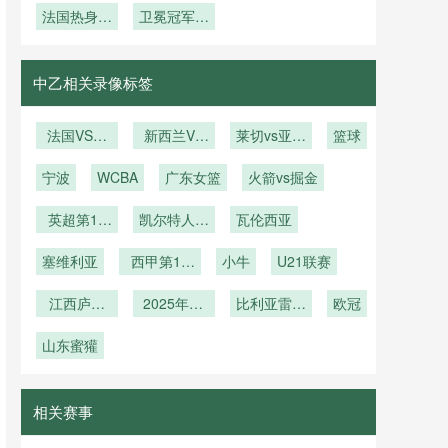
室热环境调
法国热身赛
行器
加赛的历史
卫冕冠军展
白”
小组第三的
线：2026
控与裁判判
展现恐怖统
晋级概率分
现强劲统治
世界杯技术
出线剧本
罚专注力关
治力
析
力
前瞻
联性研究
中乙相关录像标签
法国VS伊
新西兰VS
莱切vs亚特
篮球
拉克直播法
埃及直播新
兰大
宁波
国VS伊拉
WCBA
西兰VS埃
广东女篮
火箭vs掘金
克在线直播
及在线直播
英超第16
凯尔特人vs
瓦伦西亚
轮
雄鹿
塞维利亚
西甲第15
小牛
U21联赛
轮
江西庐山
2025年11
比利亚雷亚
欧冠
U21
月30日
尔
山东蜜獾
相关赛事