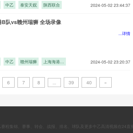
中乙
泰安天贶
陕西联合
2024-05-02 23:44:37
B队vs赣州瑞狮 全场录像
...详情
中乙
赣州瑞狮
上海海港B
2024-05-02 23:20:37
队
...
6
7
8
39
40
»
程集锦、赛事、转会、战报、排名、球队及更多中乙高清视频在24直播网 更新