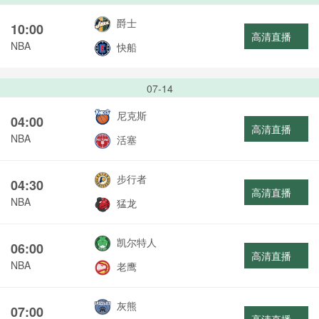
爵士
10:00
高清直播
NBA
快船
07-14
尼克斯
04:00
高清直播
NBA
活塞
步行者
04:30
高清直播
NBA
猛龙
凯尔特人
06:00
高清直播
NBA
老鹰
灰熊
07:00