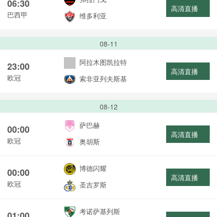
06:30
高清直播
巴西甲
维多利亚
08-11
阿拉木图凯拉特
23:00
高清直播
欧冠
索非亚列夫斯基
08-12
萨巴赫
00:00
高清直播
欧冠
奥胡斯
博德闪耀
00:00
高清直播
欧冠
圣吉罗斯
考诺萨基列斯
01:00