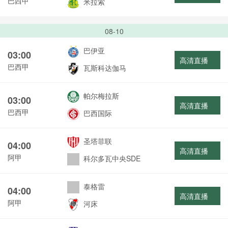
巴西甲
米拉索
08-10
巴伊亚
03:00
高清直播
巴西甲
瓦斯科达伽马
帕尔梅拉斯
03:00
高清直播
巴西甲
巴西国际
圣塔菲联
04:00
高清直播
阿甲
科尔多瓦中央SDE
泰格雷
04:00
高清直播
阿甲
河床