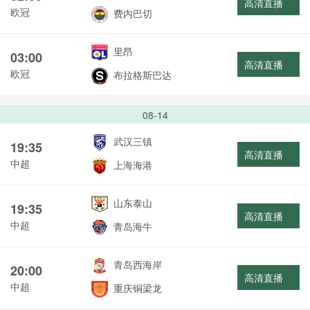
高清直播
欧冠
费内巴切
里昂
03:00
高清直播
欧冠
布拉格斯巴达
08-14
武汉三镇
19:35
高清直播
中超
上海海港
山东泰山
19:35
高清直播
中超
青岛海牛
青岛西海岸
20:00
高清直播
中超
重庆铜梁龙