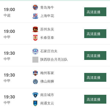
青岛海牛
19:00
高清直播
中超
上海申花
苏州东吴
19:00
高清直播
中甲
长春亚泰
石家庄功夫
19:30
高清直播
中甲
陕西联合月亮泊队
梅州客家
19:30
高清直播
中甲
佛山南狮
南京城市
19:30
高清直播
中甲
南通支云