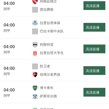
阿根廷独立
04:00
高清直播
阿甲
普拉腾斯
拉普拉塔体操
04:00
高清直播
阿甲
巴拉卡斯中央队
利斯特雷
04:00
高清直播
阿甲
拉普拉塔大学生
防卫者
04:00
高清直播
阿甲
纽维尔老男孩
博卡青年
04:00
高清直播
阿甲
萨斯菲尔德