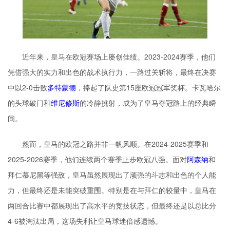
近年来，皇马在欧冠赛场上屡创佳绩。2023-2024赛季，他们
凭借强大的实力和出色的战术执行力，一路过关斩将，最终在决赛
中以2-0击败
多特蒙德
，捧起了队史第15座欧冠冠军奖杯。卡瓦哈尔
的头球破门和
维尼修斯
的冷静挑射，成为了皇马夺冠路上的经典瞬
间。
然而，皇马的欧冠之路并非一帆风顺。在2024-2025赛季和
2025-2026赛季，他们连续两个赛季止步欧冠八强。面对
阿森纳
和
拜仁慕尼黑等强敌，皇马虽然展现出了顽强的斗志和出色的个人能
力，但最终还是未能突破重围。特别是在与拜仁的较量中，皇马在
两回合比赛中都展现出了高水平的竞技状态，但最终还是以总比分
4-6被淘汰出局，这场失利让皇马球迷倍感遗憾。