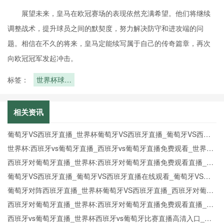
展望未来，皇马在欧冠赛场的表现依然充满希望。他们将继续
调整战术，提升球员之间的默契度，努力解决防守和进攻端的问
题。相信在不久的将来，皇马定能续写属于自己的传奇篇章，再次
向欧冠冠军发起冲击。
标签：
世界杯球队
备战！赛前
热身赛效果
相关资讯
葡萄牙VS西班牙直播_世界杯葡萄牙VS西班牙直播_葡萄牙VS西班
牙在线高清直播
世界杯:西班牙vs葡萄牙直播_西班牙vs葡萄牙直播免费观看_世界杯
今日西班牙vs葡萄牙直播在线观看高清视频直播
西班牙对葡萄牙直播_世界杯:西班牙对葡萄牙直播免费观看直播_世
界杯西班牙对葡萄牙直播在线观看高清无插件
葡萄牙VS西班牙直播_葡萄牙VS西班牙直播在线观看_葡萄牙VS西
班牙实时全场直播入口
葡萄牙对阵西班牙直播_世界杯葡萄牙VS西班牙直播_西班牙对葡萄
牙比赛直播在线无插件观看
西班牙对葡萄牙直播_世界杯:西班牙对葡萄牙直播免费观看直播_世
界杯西班牙对葡萄牙直播在线观看高清无插件
西班牙vs葡萄牙直播_世界杯西班牙vs葡萄牙比赛直播高清入口_西