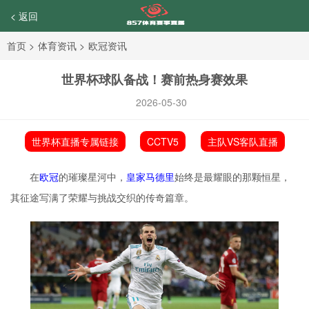
< 返回
首页
>
体育资讯
>
欧冠资讯
世界杯球队备战！赛前热身赛效果
2026-05-30
世界杯直播专属链接
CCTV5
主队VS客队直播
在
欧冠
的璀璨星河中，
皇家马德里
始终是最耀眼的那颗恒星，
其征途写满了荣耀与挑战交织的传奇篇章。