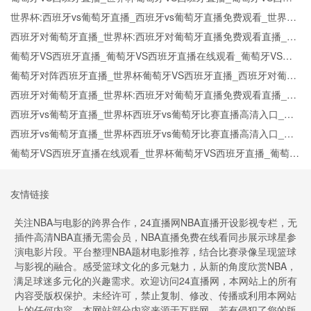
牙在线高清直播
世界杯:西班牙vs葡萄牙直播_西班牙vs葡萄牙直播免费观看_世界杯
今日西班牙vs葡萄牙直播在线观看高清视频直播
西班牙对葡萄牙直播_世界杯:西班牙对葡萄牙直播免费观看直播_世
界杯西班牙对葡萄牙直播在线观看高清无插件
葡萄牙VS西班牙直播_葡萄牙VS西班牙直播在线观看_葡萄牙VS西
班牙实时全场直播入口
葡萄牙对阵西班牙直播_世界杯葡萄牙VS西班牙直播_西班牙对葡萄
牙比赛直播在线无插件观看
西班牙对葡萄牙直播_世界杯:西班牙对葡萄牙直播免费观看直播_世
界杯西班牙对葡萄牙直播在线观看高清无插件
西班牙vs葡萄牙直播_世界杯西班牙vs葡萄牙比赛直播高清入口_西
班牙vs葡萄牙预测分析直播
西班牙vs葡萄牙直播_世界杯西班牙vs葡萄牙比赛直播高清入口_西
班牙vs葡萄牙预测分析直播
葡萄牙VS西班牙直播在线观看_世界杯葡萄牙VS西班牙直播_葡萄牙
VS西班牙比赛观看直达入口
友情链接
关注NBA与电影的跨界合作，24直播网NBA直播开设影视专栏，无
插件高清NBA直播无需会员，NBA直播免费在线看同步展示球星参
演电影片段。平台整理NBA题材电影推荐，结合比赛录像呈现篮球
与影视的融合。感受篮球文化的多元魅力，从新的角度欣赏NBA，
满足球迷多元化的兴趣需求。欢迎访问24直播网，本网站上的所有
内容受版权保护。未经许可，禁止复制、修改、传播或利用本网站
上的任何内容。本网站部分内容来源于互联网，若有侵犯了您的版