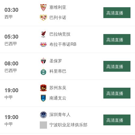
塞维利亚
03:30
高清直播
西甲
巴列卡诺
巴拉纳竞技
05:30
高清直播
巴西甲
布拉干蒂诺RB
圣保罗
08:00
高清直播
巴西甲
科里蒂巴
苏州东吴
19:00
高清直播
中甲
南通支云
深圳青年人
19:00
高清直播
中甲
宁波职业足球俱乐部