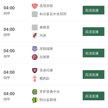
圣塔菲联
04:00
高清直播
阿甲
科尔多瓦中央SDE
泰格雷
04:00
高清直播
阿甲
河床
塔勒瑞斯
04:00
高清直播
阿甲
拉努斯
圣洛伦索
04:00
高清直播
阿甲
飓风队
罗萨里奥中央
04:00
高清直播
阿甲
阿尔多斯维