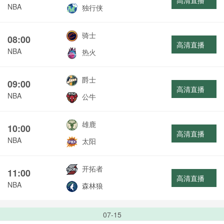
高清直播
NBA
独行侠
骑士
08:00
高清直播
NBA
热火
爵士
09:00
高清直播
NBA
公牛
雄鹿
10:00
高清直播
NBA
太阳
开拓者
11:00
高清直播
NBA
森林狼
07-15