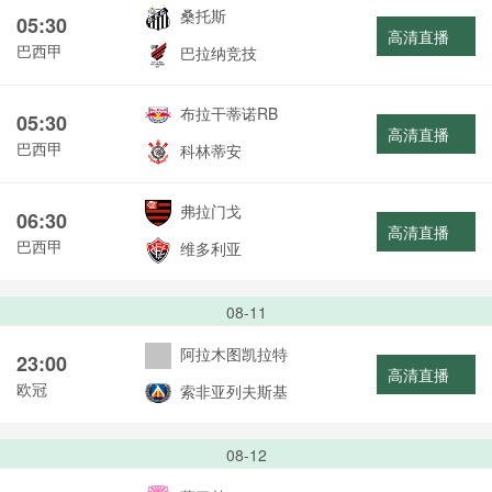
桑托斯
05:30
高清直播
巴西甲
巴拉纳竞技
布拉干蒂诺RB
05:30
高清直播
巴西甲
科林蒂安
弗拉门戈
06:30
高清直播
巴西甲
维多利亚
08-11
阿拉木图凯拉特
23:00
高清直播
欧冠
索非亚列夫斯基
08-12