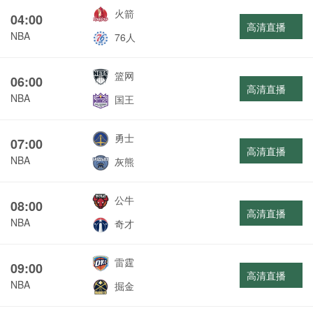
火箭
04:00
高清直播
NBA
76人
篮网
06:00
高清直播
NBA
国王
勇士
07:00
高清直播
NBA
灰熊
公牛
08:00
高清直播
NBA
奇才
雷霆
09:00
高清直播
NBA
掘金