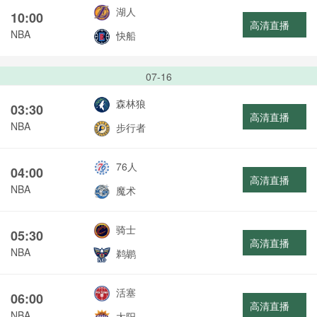
湖人
10:00
高清直播
NBA
快船
07-16
森林狼
03:30
高清直播
NBA
步行者
76人
04:00
高清直播
NBA
魔术
骑士
05:30
高清直播
NBA
鹈鹕
活塞
06:00
高清直播
NBA
太阳