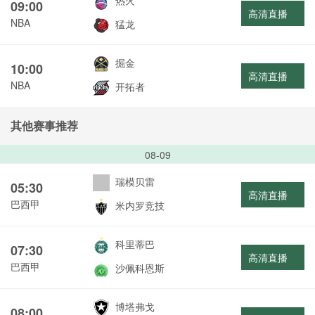
热火
09:00
高清直播
NBA
猛龙
掘金
10:00
高清直播
NBA
开拓者
其他赛事推荐
08-09
瑞模贝雷
05:30
高清直播
巴西甲
米内罗竞技
科里蒂巴
07:30
高清直播
巴西甲
沙佩科恩斯
博塔弗戈
08:00