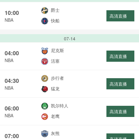
爵士
10:00
高清直播
NBA
快船
07-14
尼克斯
04:00
高清直播
NBA
活塞
步行者
04:30
高清直播
NBA
猛龙
凯尔特人
06:00
高清直播
NBA
老鹰
灰熊
07:00