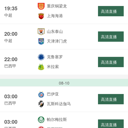
重庆铜梁龙
19:35
高清直播
中超
上海海港
山东泰山
20:00
高清直播
中超
天津津门虎
克鲁塞罗
22:00
高清直播
巴西甲
米拉索
08-10
巴伊亚
03:00
高清直播
巴西甲
瓦斯科达伽马
帕尔梅拉斯
03:00
高清直播