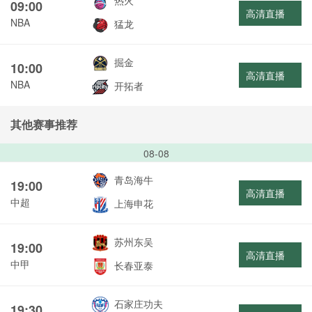
热火
09:00
高清直播
NBA
猛龙
掘金
10:00
高清直播
NBA
开拓者
其他赛事推荐
08-08
青岛海牛
19:00
高清直播
中超
上海申花
苏州东吴
19:00
高清直播
中甲
长春亚泰
石家庄功夫
19:30