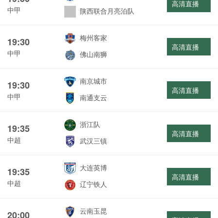
高清直播
中甲
陕西联合月亮泊队
梅州客家
19:30
高清直播
中甲
佛山南狮
南京城市
19:30
高清直播
中甲
南通支云
浙江队
19:35
高清直播
中超
武汉三镇
大连英博
19:35
高清直播
中超
辽宁铁人
云南玉昆
20:00