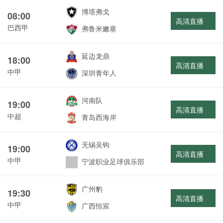
博塔弗戈
08:00
高清直播
巴西甲
弗鲁米嫩塞
延边龙鼎
18:00
高清直播
中甲
深圳青年人
河南队
19:00
高清直播
中超
青岛西海岸
无锡吴钩
19:00
高清直播
中甲
宁波职业足球俱乐部
广州豹
19:30
高清直播
中甲
广西恒宸