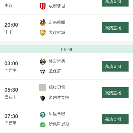
高清直播
中超
成都蓉城
定南赣联
20:00
高清直播
中甲
大连鲲城
08-09
格雷米奥
03:00
高清直播
巴西甲
圣保罗
瑞模贝雷
05:30
高清直播
巴西甲
米内罗竞技
科里蒂巴
07:30
高清直播
巴西甲
沙佩科恩斯