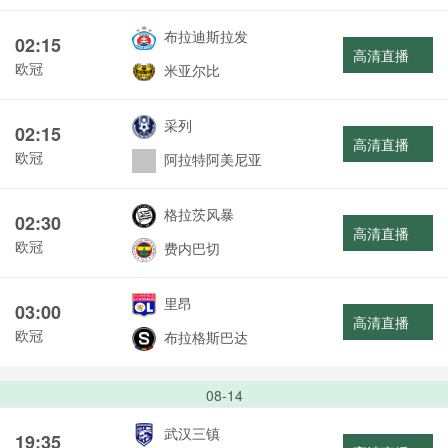
布拉迪斯拉发
02:15
高清直播
欧冠
米亚尔比
采列
02:15
高清直播
欧冠
阿拉特阿美尼亚
格拉茨风暴
02:30
高清直播
欧冠
费内巴切
里昂
03:00
高清直播
欧冠
布拉格斯巴达
08-14
武汉三镇
19:35