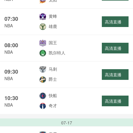
黄蜂
07:30
高清直播
NBA
雄鹿
国王
08:00
高清直播
NBA
凯尔特人
马刺
09:30
高清直播
NBA
爵士
快船
10:30
高清直播
NBA
奇才
07-17