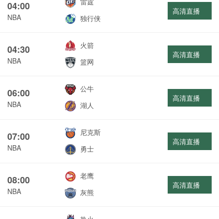
雷霆
04:00
高清直播
NBA
独行侠
火箭
04:30
高清直播
NBA
篮网
公牛
06:00
高清直播
NBA
湖人
尼克斯
07:00
高清直播
NBA
勇士
老鹰
08:00
高清直播
NBA
灰熊