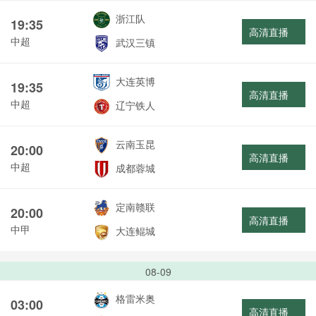
浙江队
19:35
高清直播
中超
武汉三镇
大连英博
19:35
高清直播
中超
辽宁铁人
云南玉昆
20:00
高清直播
中超
成都蓉城
定南赣联
20:00
高清直播
中甲
大连鲲城
08-09
格雷米奥
03:00
高清直播