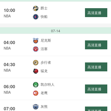
爵士
10:00
高清直播
NBA
快船
07-14
尼克斯
04:00
高清直播
NBA
活塞
步行者
04:30
高清直播
NBA
猛龙
凯尔特人
06:00
高清直播
NBA
老鹰
灰熊
07:00