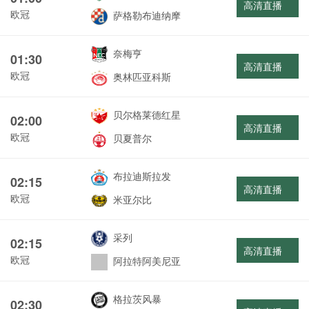
高清直播
欧冠
萨格勒布迪纳摩
奈梅亨
01:30
高清直播
欧冠
奥林匹亚科斯
贝尔格莱德红星
02:00
高清直播
欧冠
贝夏普尔
布拉迪斯拉发
02:15
高清直播
欧冠
米亚尔比
采列
02:15
高清直播
欧冠
阿拉特阿美尼亚
格拉茨风暴
02:30