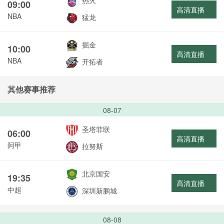
热火
09:00
高清直播
NBA
猛龙
掘金
10:00
高清直播
NBA
开拓者
其他赛事推荐
08-07
圣塔菲联
06:00
高清直播
阿甲
拉努斯
北京国安
19:35
高清直播
中超
深圳新鹏城
08-08