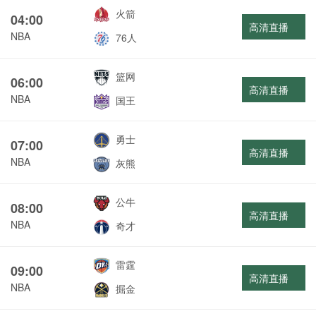
火箭
04:00
高清直播
NBA
76人
篮网
06:00
高清直播
NBA
国王
勇士
07:00
高清直播
NBA
灰熊
公牛
08:00
高清直播
NBA
奇才
雷霆
09:00
高清直播
NBA
掘金