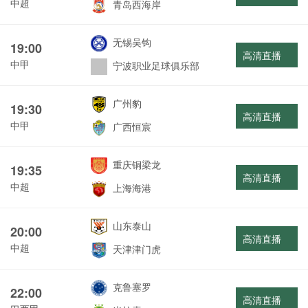
中超
青岛西海岸
无锡吴钩
19:00
高清直播
中甲
宁波职业足球俱乐部
广州豹
19:30
高清直播
中甲
广西恒宸
重庆铜梁龙
19:35
高清直播
中超
上海海港
山东泰山
20:00
高清直播
中超
天津津门虎
克鲁塞罗
22:00
高清直播