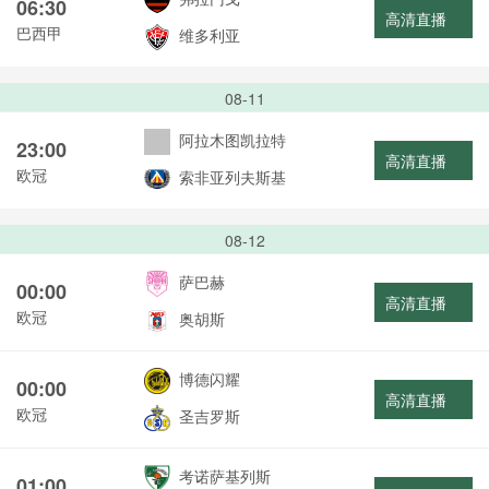
06:30
高清直播
巴西甲
维多利亚
08-11
阿拉木图凯拉特
23:00
高清直播
欧冠
索非亚列夫斯基
08-12
萨巴赫
00:00
高清直播
欧冠
奥胡斯
博德闪耀
00:00
高清直播
欧冠
圣吉罗斯
考诺萨基列斯
01:00