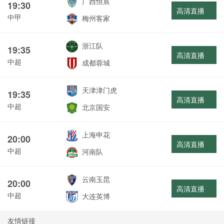
广西恒宸
19:30
高清直播
中甲
梅州客家
浙江队
19:35
高清直播
中超
成都蓉城
天津津门虎
19:35
高清直播
中超
北京国安
上海申花
20:00
高清直播
中超
河南队
云南玉昆
20:00
高清直播
中超
大连英博
友情链接