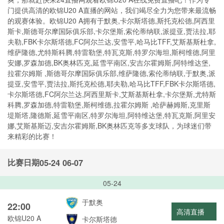
门提供高清的欧锦U20 A直播的网站，我们竭尽全力为您带来最流畅
的观赛体验。欧锦U20 A拥有于默奥,卡尔斯塔德,斯托克松德,阿西里
斯卡,斯德哥尔摩国际俱乐部,卡尔堡斯,索伦蒂纳联,派提亚,贾法拉,耶
夫勒,FBK卡尔斯塔德,FC阿尔兰达,安雪平,哈马比TFF,艾斯基斯杜拿,
维萨隆德,尤特斯科腾,特雷勒堡,特瓦克斯,特罗尔海坦,斯柯维德,阿里
安娜,罗森加德,BK奥林匹克,延雪平南区,安吉尔霍姆斯,阿特维达堡,
拉霍尔姆斯 ,斯德哥尔摩国际俱乐部,维萨隆德,索伦蒂纳联,于默奥,派
提亚,安雪平,贾法拉,斯托克松德,耶夫勒,哈马比TFF,FBK卡尔斯塔德,
卡尔斯塔德,FC阿尔兰达,阿西里斯卡,艾斯基斯杜拿,卡尔堡斯,尤特斯
科腾,罗森加德,特雷勒堡,斯柯维德,拉霍尔姆斯 ,哈萨赫姆斯,克里斯
堤斯塔,隆德斯,延雪平南区,特罗尔海坦,阿特维达堡,特瓦克斯,阿里安
娜,艾斯基斯迈,安吉尔霍姆斯,BK奥林匹克等多支球队，为球迷们带
来精彩的比赛！
比赛日期
05-24
06-07
05-24
于默奥
22:00
高清直播
欧锦U20 A
卡尔斯塔德