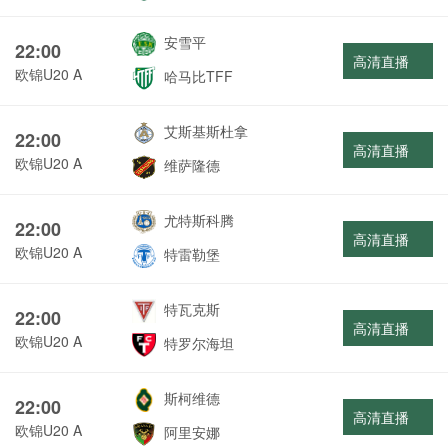
安雪平
22:00
高清直播
欧锦U20 A
哈马比TFF
艾斯基斯杜拿
22:00
高清直播
欧锦U20 A
维萨隆德
尤特斯科腾
22:00
高清直播
欧锦U20 A
特雷勒堡
特瓦克斯
22:00
高清直播
欧锦U20 A
特罗尔海坦
斯柯维德
22:00
高清直播
欧锦U20 A
阿里安娜