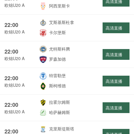
高清直播
欧锦U20 A
阿西里斯卡
艾斯基斯杜拿
22:00
高清直播
欧锦U20 A
卡尔堡斯
尤特斯科腾
22:00
高清直播
欧锦U20 A
罗森加德
特雷勒堡
22:00
高清直播
欧锦U20 A
斯柯维德
拉霍尔姆斯
22:00
高清直播
欧锦U20 A
哈萨赫姆斯
克里斯堤斯塔
22:00