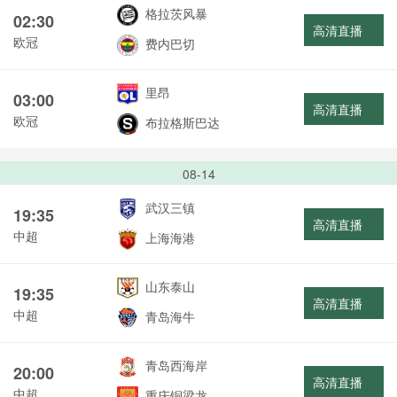
格拉茨风暴
02:30
高清直播
欧冠
费内巴切
里昂
03:00
高清直播
欧冠
布拉格斯巴达
08-14
武汉三镇
19:35
高清直播
中超
上海海港
山东泰山
19:35
高清直播
中超
青岛海牛
青岛西海岸
20:00
高清直播
中超
重庆铜梁龙