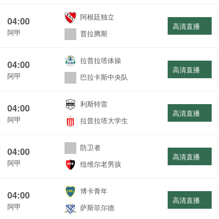
阿根廷独立
04:00
高清直播
阿甲
普拉腾斯
拉普拉塔体操
04:00
高清直播
阿甲
巴拉卡斯中央队
利斯特雷
04:00
高清直播
阿甲
拉普拉塔大学生
防卫者
04:00
高清直播
阿甲
纽维尔老男孩
博卡青年
04:00
高清直播
阿甲
萨斯菲尔德