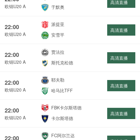
高清直播
欧锦U20 A
于默奥
派提亚
22:00
高清直播
欧锦U20 A
安雪平
贾法拉
22:00
高清直播
欧锦U20 A
斯托克松德
耶夫勒
22:00
高清直播
欧锦U20 A
哈马比TFF
FBK卡尔斯塔德
22:00
高清直播
欧锦U20 A
卡尔斯塔德
FC阿尔兰达
22:00