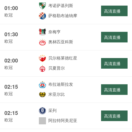
考诺萨基列斯
01:00
高清直播
欧冠
萨格勒布迪纳摩
奈梅亨
01:30
高清直播
欧冠
奥林匹亚科斯
贝尔格莱德红星
02:00
高清直播
欧冠
贝夏普尔
布拉迪斯拉发
02:15
高清直播
欧冠
米亚尔比
采列
02:15
高清直播
欧冠
阿拉特阿美尼亚